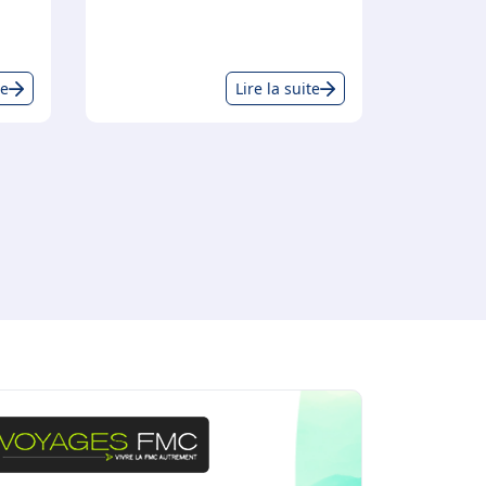
Déclarations
Cybersécurité :
te
Lire la suite
fiscales :
tous
les
concernés !
conseils
utiles !