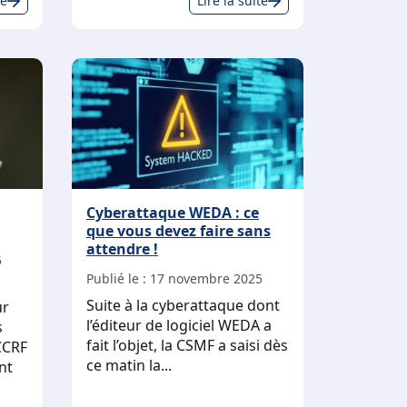
te
Lire la suite
faire face
d’une
au
vidéosurveillance
patient
dans
qui
le
vous
cabinet
demande
médical
d’avoir
accès
à
Cyberattaque WEDA : ce
son
que vous devez faire sans
dossier
attendre !
médical ?
5
Publié le :
17 novembre 2025
Suite à la cyberattaque dont
ur
l’éditeur de logiciel WEDA a
s
fait l’objet, la CSMF a saisi dès
CCRF
ce matin la...
nt