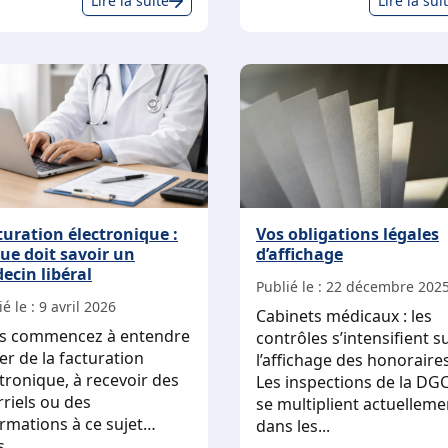
Lire la suite
Lire la sui
de
nt
conservation
des
documents
professionnels
turation électronique :
Vos obligations légales
que doit savoir un
d’affichage
ecin libéral
Publié le :
22 décembre 202
é le :
9 avril 2026
Cabinets médicaux : les
s commencez à entendre
contrôles s’intensifient s
er de la facturation
l’affichage des honoraire
tronique, à recevoir des
Les inspections de la DG
riels ou des
se multiplient actuelleme
ormations à ce sujet…
dans les...
...