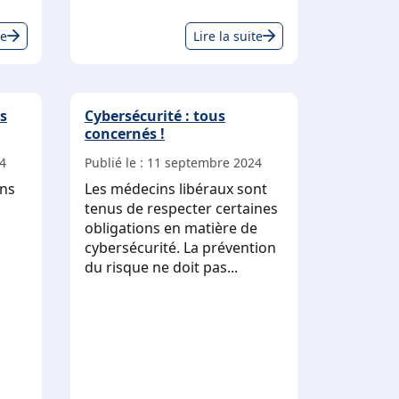
Vos
Cyberattaque
te
Lire la suite
obligations
WEDA
légales
:
d’affichage
ce
es
Cybersécurité : tous
que
concernés !
vous
devez
4
Publié le :
11 septembre 2024
faire
ons
Les médecins libéraux sont
sans
tenus de respecter certaines
attendre
obligations en matière de
!
cybersécurité. La prévention
du risque ne doit pas...