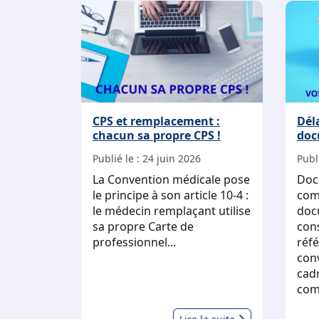
CPS et remplacement :
Dél
chacun sa propre CPS !
doc
Publié le :
24 juin 2026
Publi
La Convention médicale pose
Docu
le principe à son article 10-4 :
com
le médecin remplaçant utilise
doc
sa propre Carte de
con
professionnel...
réf
con
cadr
comm
CPS