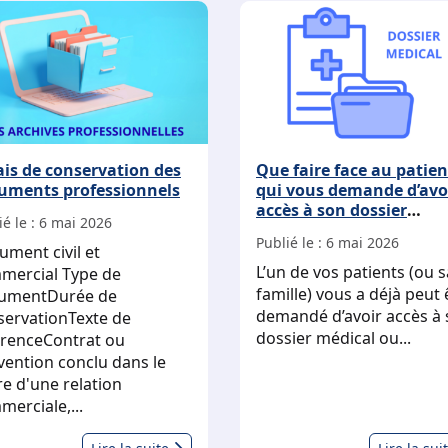
ais de conservation des
Que faire face au patien
uments professionnels
qui vous demande d’avo
accès à son dossier
é le :
6 mai 2026
médical ?
Publié le :
6 mai 2026
ment civil et
L’un de vos patients (ou s
mercial Type de
famille) vous a déjà peut 
umentDurée de
demandé d’avoir accès à
servationTexte de
dossier médical ou...
érenceContrat ou
vention conclu dans le
e d'une relation
erciale,...
Délais