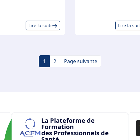
Aide
Lire la suite
Lire la sui
à
la
mise
en
1
2
Page suivante
accessibilité
de
vos
locaux
La Plateforme de
Formation
des Professionnels de
Santé