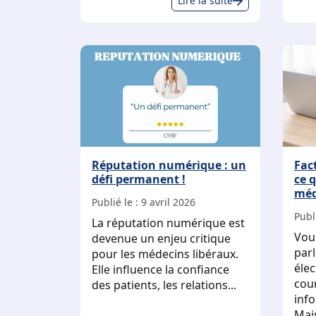
Lire la suite
et
remplaceme
:
chacun
sa
propre
CPS
!
Réputation numérique : un
Fac
défi permanent !
ce 
méd
Publié le :
9 avril 2026
Publi
La réputation numérique est
Vou
devenue un enjeu critique
parl
pour les médecins libéraux.
élec
Elle influence la confiance
cour
des patients, les relations...
inf
Mais