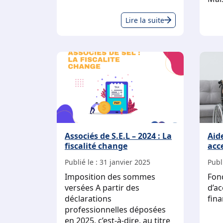
Réputation
Lire la suite
numérique
:
un
défi
permanent
!
Associés de S.E.L – 2024 : La
Aid
fiscalité change
acce
Publié le :
31 janvier 2025
Publi
Imposition des sommes
Fond
versées A partir des
d’ac
déclarations
fin
professionnelles déposées
en 2025, c’est-à-dire, au titre