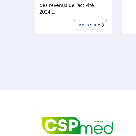
des revenus de l’activité
2024,...
Associés
Lire la suite
de
S.E.L
–
2024
:
La
fiscalité
change