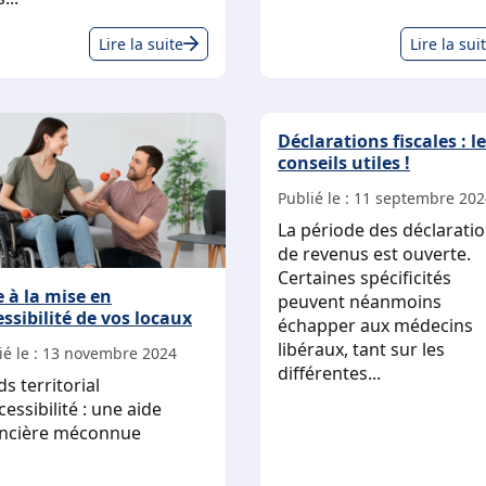
Facturation
Lire la suite
Lire la sui
électronique
:
ce
Déclarations fiscales : l
que
conseils utiles !
doit
savoir
Publié le :
11 septembre 202
un
La période des déclarati
médecin
de revenus est ouverte.
libéral
Certaines spécificités
e à la mise en
peuvent néanmoins
ssibilité de vos locaux
échapper aux médecins
libéraux, tant sur les
é le :
13 novembre 2024
différentes...
s territorial
cessibilité : une aide
ancière méconnue