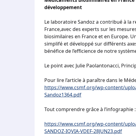
Médicaments biosimilaires en France : 
développement
Le laboratoire Sandoz a contribué à la 
France,avec des experts sur les mesures
biosimilaires en France et en Europe. Un 
simplifé et développé sur différents a
bénéfice de l’efficience de notre systèm
Le point avec Julie Paolantonacci, Princ
Pour lire l’article à paraître dans le Mé
https://www.csmf.org/wp-content/upl
Sandoz1364.pdf
Tout comprendre grâce à l’infographie :
https://www.csmf.org/wp-content/uploa
SANDOZ-IQVIA-VDEF-28JUN23.pdf