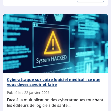
éle
:
ce
que
doi
sav
un
méd
libé
Cyberattaque sur votre logiciel médical : ce que
vous devez savoir et faire
Publié le :
22 janvier 2026
Face à la multiplication des cyberattaques touchant
les éditeurs de logiciels de santé...