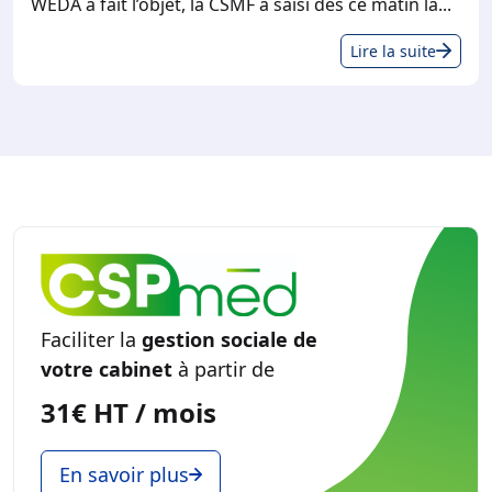
WEDA a fait l’objet, la CSMF a saisi dès ce matin la...
Cyb
Lire la suite
WE
:
ce
que
vou
dev
fair
san
att
!
Faciliter la
gestion sociale de
votre cabinet
à partir de
31€ HT / mois
En savoir plus