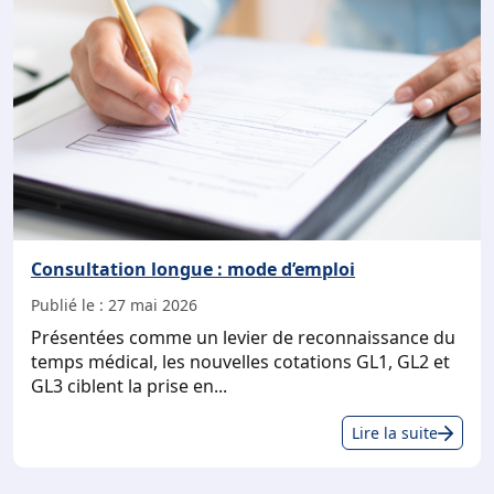
cha
sa
pro
CPS
!
Consultation longue : mode d’emploi
Publié le :
27 mai 2026
Présentées comme un levier de reconnaissance du
temps médical, les nouvelles cotations GL1, GL2 et
GL3 ciblent la prise en...
Con
Lire la suite
lon
: