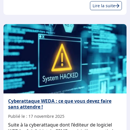
Cyb
Lire la suite
sur
vot
logi
méd
:
ce
que
vou
dev
sav
et
fair
Cyberattaque WEDA : ce que vous devez faire
sans attendre !
Publié le :
17 novembre 2025
Suite à la cyberattaque dont l’éditeur de logiciel