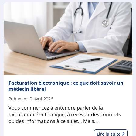
mo
d’e
Facturation électronique : ce que doit savoir un
médecin libéral
Publié le :
9 avril 2026
Vous commencez à entendre parler de la
facturation électronique, à recevoir des courriels
ou des informations à ce sujet… Mais...
Fac
Lire la suite