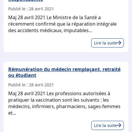
con
Publié le :
28 avril 2021
de
Maj 28 avril 2021 Le Ministre de la Santé a
la
récemment confirmé que la réparation intégrale
CNI
des accidents médicaux, imputables...
Res
Lire la suite
Rémunération du médecin remplaçant, retraité
ou étudiant
Publié le :
28 avril 2021
Maj 28 avril 2021 Les professions autorisées à
pratiquer la vaccination sont les suivants : les
médecins, infirmiers, pharmaciens, sages-femmes
et...
Rém
Lire la suite
du