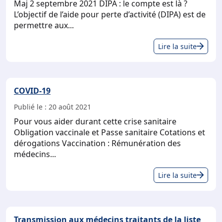
Maj 2 septembre 2021 DIPA : le compte est là ?
dis
L’objectif de l’aide pour perte d’activité (DIPA) est de
de
permettre aux...
Jea
Aid
Pau
Lire la suite
aux
Ort
méd
COVID-19
Publié le :
20 août 2021
Pour vous aider durant cette crise sanitaire
Obligation vaccinale et Passe sanitaire Cotations et
dérogations Vaccination : Rémunération des
médecins...
COV
Lire la suite
19
Transmission aux médecins traitants de la liste