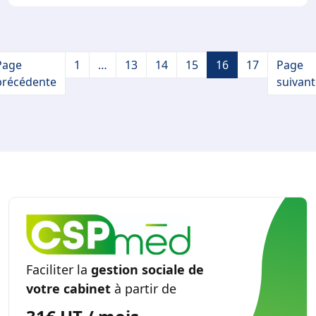
méd
rem
retr
Page
1
…
13
14
15
16
17
Page
ou
précédente
suivant
étu
Faciliter la
gestion sociale de
votre cabinet
à partir de