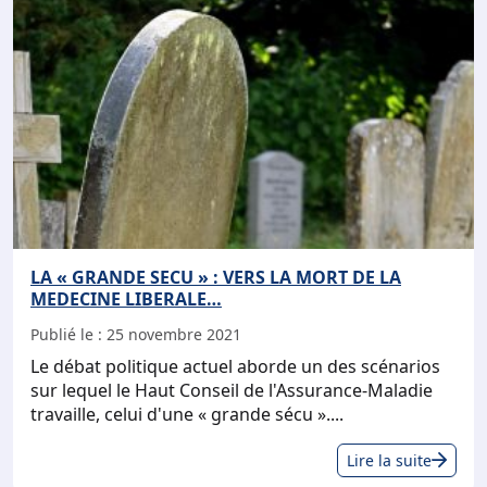
une
ann
202
inn
LA « GRANDE SECU » : VERS LA MORT DE LA
MEDECINE LIBERALE…
Publié le :
25 novembre 2021
Le débat politique actuel aborde un des scénarios
sur lequel le Haut Conseil de l'Assurance-Maladie
travaille, celui d'une « grande sécu »....
LA
Lire la suite
«