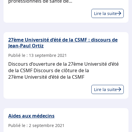
professionnels de santé de...
DIP
Lire la suite
:
Disp
d’I
27ème Université d’été de la CSMF : discours de
de
Jean-Paul Ortiz
la
Per
Publié le :
13 septembre 2021
d’Ac
Discours d’ouverture de la 27ème Université d’été
de la CSMF Discours de clôture de la
27ème Université d’été de la CSMF
27
Lire la suite
Uni
d’ét
de
Aides aux médecins
la
CS
Publié le :
2 septembre 2021
: