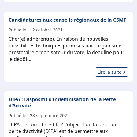
GR
SE
Candidatures aux conseils régionaux de la CSMF
»
:
Publié le :
12 octobre 2021
VER
Cher(e) adhérent(e), En raison de nouvelles
LA
possibilités techniques permises par l’organisme
MO
prestataire organisateur du vote, la deadline pour
DE
le dépôt...
LA
Can
ME
Lire la suite
aux
LIB
con
rég
DIPA : Dispositif d’Indemnisation de la Perte
de
d’Activité
la
CS
Publié le :
28 septembre 2021
DIPA : le compte est là ? L’objectif de l’aide pour
perte d’activité (DIPA) est de permettre aux