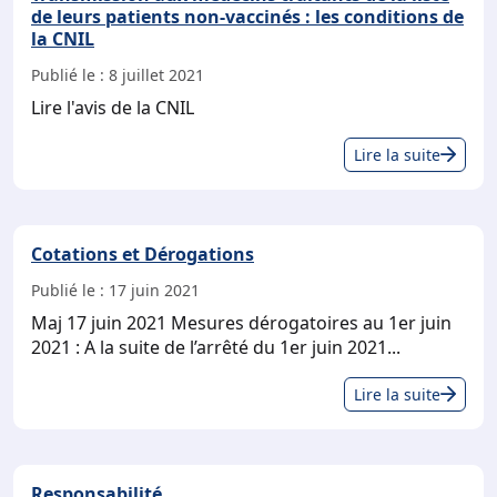
de leurs patients non-vaccinés : les conditions de
la CNIL
Publié le :
8 juillet 2021
Lire l'avis de la CNIL
Tra
Lire la suite
aux
méd
trai
Cotations et Dérogations
de
la
Publié le :
17 juin 2021
list
Maj 17 juin 2021 Mesures dérogatoires au 1er juin
de
2021 : A la suite de l’arrêté du 1er juin 2021...
leu
pat
Cot
Lire la suite
non
et
vac
Dér
:
Responsabilité
les