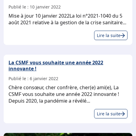
Publié le :
10 janvier 2022
Mise à jour 10 janvier 2022La loi n°2021-1040 du 5
août 2021 relative à la gestion de la crise sanitaire...
Obl
Lire la suite
vac
et
Pas
La CSMF vous souhaite une année 2022
san
innovante !
Publié le :
6 janvier 2022
Chère consœur, cher confrère, cher(e) ami(e), La
CSMF vous souhaite une année 2022 innovante !
Depuis 2020, la pandémie a révélé...
La
Lire la suite
CS
vou
sou