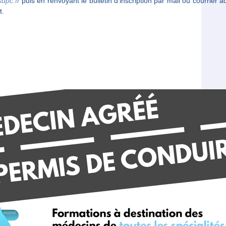
dpc.fr
puis en renvoyant le bulletin d’inscription par mail ou courrier
t.