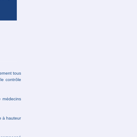
lement tous
le contrôle
de médecins
e à hauteur