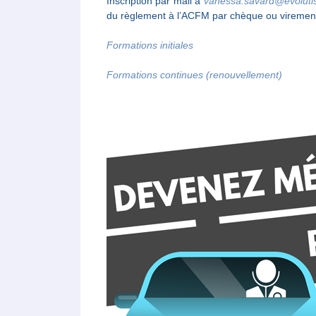
Inscription par mail à
vanessa.savard@evolutis
du règlement à l’ACFM par chèque ou viremen
Formations initiales
Formations continues (renouvellement)