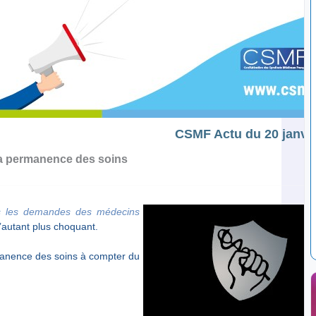
CSMF Actu du 20 janvi
la permanence des soins
is les demandes des médecins
d’autant plus choquant.
manence des soins à compter du