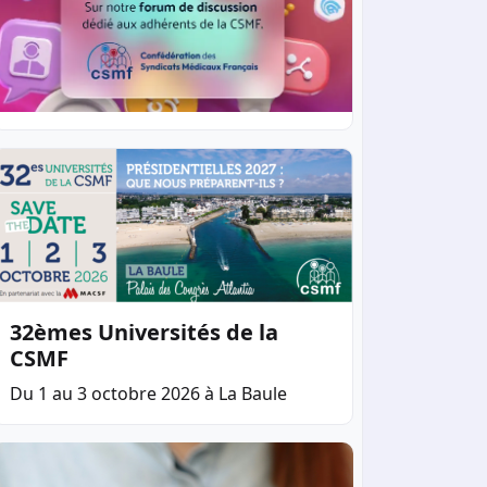
 visant à
nence de
decins, à
our vous
32èmes Universités de la
CSMF
Du 1 au 3 octobre 2026 à La Baule