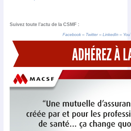
Suivez toute l’actu de la CSMF :
Facebook
–
Twitter
–
LinkedIn
–
You