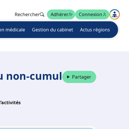
Rechercher
Adhérer
Connexion
on médicale
Gestion du cabinet
Actus régions
 au non-cumul
Partager
’activités