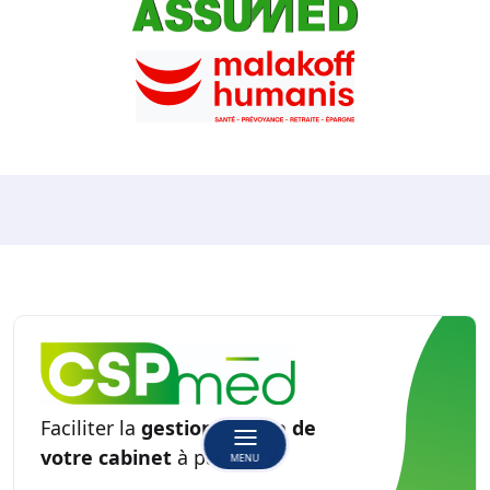
Faciliter la
gestion sociale de
votre cabinet
à partir de
MENU