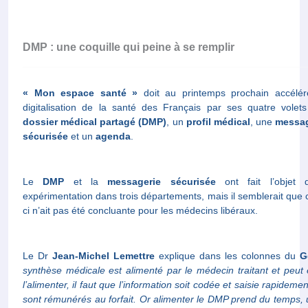
DMP : une coquille qui peine à se remplir
« Mon espace santé »
doit au printemps prochain accélér
digitalisation de la santé des Français par ses quatre volets
dossier médical partagé (DMP)
, un
profil médical
, une
messag
sécurisée
et un
agenda
.
Le
DMP
et la
messagerie sécurisée
ont fait l’objet 
expérimentation dans trois départements, mais il semblerait que c
ci n’ait pas été concluante pour les médecins libéraux.
Le Dr
Jean-Michel Lemettre
explique dans les colonnes du
G
synthèse médicale est alimenté par le médecin traitant et peut 
l’alimenter, il faut que l’information soit codée et saisie rapidem
sont rémunérés au forfait. Or alimenter le DMP prend du temps, u