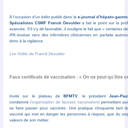
À l’occasion d’un édito publié dans le
e-journal d’hépato-gastro
Spécialistes CSMF
Franck Devulder
a fait le point sur la pro
avancée. S’il s’y dit favorable, il souligne le fait que
« certaines d
IPA évoluer vers des infirmières cliniciennes en parfaite auton
donc à la vigilance.
Lire l’édito de Franck Devulder
Faux certificats de vaccination : « On ne peut qu’être ou
Invité sur le plateau de
BFMTV
, le président
Jean-Pau
condamné
l’organisation de fausses vaccinations
permettant aux
se faire passer pour vaccinés. Une pratique choquante tant d
vacciné qui met en danger les personnes à risques, que du soign
valeurs de son métier.