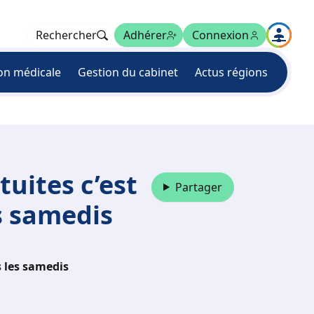
Rechercher
Adhérer
Connexion
on médicale
Gestion du cabinet
Actus régions
uites c’est
Partager
es samedis
s les samedis