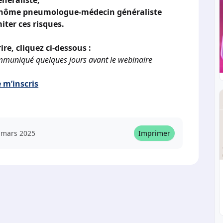
énéraliste,
binôme pneumologue-médecin généraliste
iter ces risques.
ire, cliquez ci-dessous :
mmuniqué quelques jours avant le webinaire
e m’inscris
 mars 2025
Imprimer