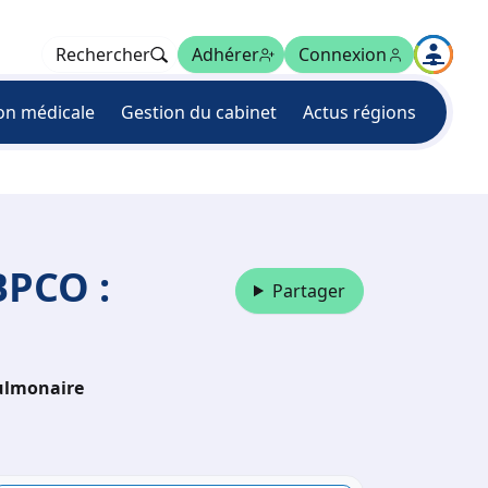
Rechercher
Adhérer
Connexion
on médicale
Gestion du cabinet
Actus régions
BPCO :
Partager
pulmonaire