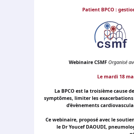
Patient BPCO : gestio
Webinaire CSMF
Organisé ave
Le mardi 18 ma
La BPCO est la troisième cause d
symptômes, limiter les exacerbations
d’évènements cardiovasculai
Ce webinaire, proposé avec le soutie
le Dr Youcef DAOUDI, pneumolog