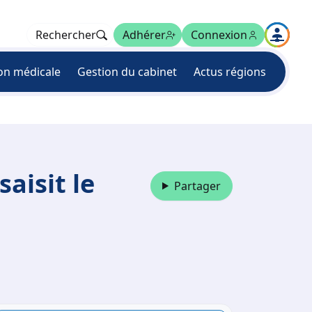
Rechercher
Adhérer
Connexion
on médicale
Gestion du cabinet
Actus régions
aisit le
Partager