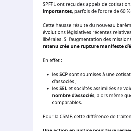
SPFPL ont reçu des appels de cotisation
importantes
, parfois de l’ordre de 60 %
Cette hausse résulte du nouveau barèm
évolutions législatives récentes relativ
libérales. Si l’augmentation des missio
retenu crée une rupture manifeste d’é
En effet :
les
SCP
sont soumises à une cotisat
d’associés ;
les
SEL
et sociétés assimilées se vo
nombre d’associés
, alors même que
comparables.
Pour la CSMF, cette différence de traitem
Une action en justice pour faire respec