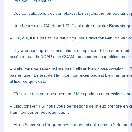
– Des consultations très complexes. En psychiatrie, en pédiatrie,
– Une heure c’est G4, donc 120. C’est notre ministre
Brownix
qui
– Oui, oui, il n’a pas tout à fait dit ça, mais discutons-en, on va vo
– Il y a beaucoup de consultations complexes. Et chaque médecin 
toute la NGAP et la CCAM, nous sommes qualifiés pour cela.
– Mais vous ne savez même pas l’utiliser bien, votre cotation…
en user. Le test de Hamilton, par exemple, est bien rémunéré ! Il 
qui existe !
– C’est une fois par an seulement ! Mes patients dépressifs vie
– Discutons-en ! Si nous vous permettons de mieux prendre e
Hamilton par an pourquoi pas…
– Et les Soins Non Programmés sur un patient inconnu ? deman
– Le SNP majoré de 15 euros, nous en discuterons.