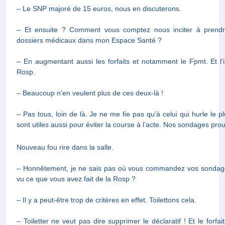
– Et ensuite ? Comment vous comptez nous inciter à prendre to
médicaux dans mon Espace Santé ?
– En augmentant aussi les forfaits et notamment le Fpmt. Et l’indic
– Beaucoup n’en veulent plus de ces deux-là !
– Pas tous, loin de là. Je ne me fie pas qu’à celui qui hurle le p
utiles aussi pour éviter la course à l’acte. Nos sondages prouvent
Nouveau fou rire dans la salle.
– Honnêtement, je ne sais pas où vous commandez vos sondag
que vous avez fait de la Rosp ?
– Il y a peut-être trop de critères en effet. Toilettons cela.
– Toiletter ne veut pas dire supprimer le déclaratif ! Et le forfait st
nous surveille et on ne capte rien.
– L’argent de la Cnam, c’est notre affaire à tous. C’est nor