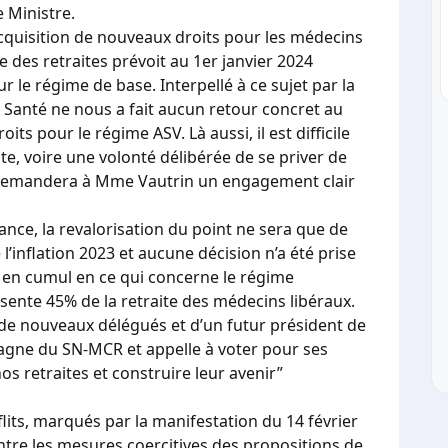
 Ministre.
acquisition de nouveaux droits pour les médecins
e des retraites prévoit au 1er janvier 2024
r le régime de base. Interpellé à ce sujet par la
la Santé ne nous a fait aucun retour concret au
its pour le régime ASV. Là aussi, il est difficile
te, voire une volonté délibérée de se priver de
demandera à Mme Vautrin un engagement clair
nce, la revalorisation du point ne sera que de
’inflation 2023 et aucune décision n’a été prise
s en cumul en ce qui concerne le régime
sente 45% de la retraite des médecins libéraux.
de nouveaux délégués et d’un futur président de
agne du SN-MCR et appelle à voter pour ses
os retraites et construire leur avenir”
flits, marqués par la manifestation du 14 février
ontre les mesures coercitives des propositions de