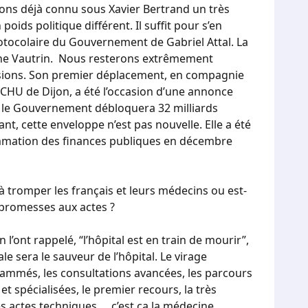
vons déjà connu sous Xavier Bertrand un très
poids politique différent. Il suffit pour s’en
otocolaire du Gouvernement de Gabriel Attal. La
rine Vautrin. Nous resterons extrêmement
cisions. Son premier déplacement, en compagnie
CHU de Dijon, a été l’occasion d’une annonce
l: le Gouvernement débloquera 32 milliards
nt, cette enveloppe n’est pas nouvelle. Elle a été
ammation des finances publiques en décembre
à tromper les français et leurs médecins ou est-
 promesses aux actes ?
l’ont rappelé, “l’hôpital est en train de mourir”,
e sera le sauveur de l’hôpital. Le virage
rammés, les consultations avancées, les parcours
et spécialisées, le premier recours, la très
s actes techniques,… c’est ça la médecine