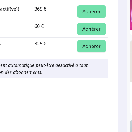
actif(ve))
365 €
Adhérer
60 €
Adhérer
s
325 €
Adhérer
ment automatique peut-être désactivé à tout
ion des abonnements.