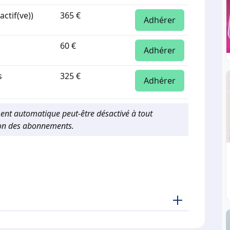
actif(ve))
365 €
Adhérer
60 €
Adhérer
s
325 €
Adhérer
ment automatique peut-être désactivé à tout
ion des abonnements.