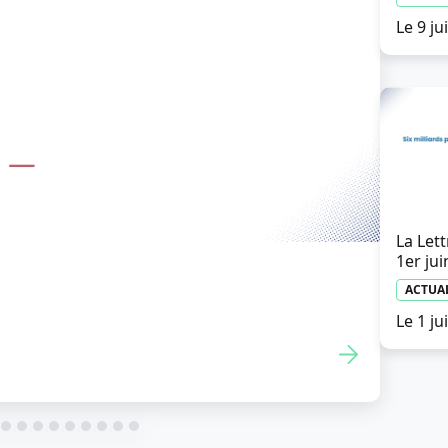
Le 9 ju
La Lett
1er jui
decins : l’Ordre et l’URPS
ACTUA
pour votre compte
Le 1 ju