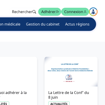
Rechercher
Adhérer
Connexion
on médicale
Gestion du cabinet
Actus régions
oi adhérer à la
La Lettre de la Conf’ du
?
8 juin
LITÉS
ACTUALITÉS