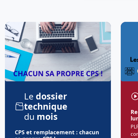
Le
dossier
technique
Re
du
mois
lu
PLF
CPS et remplacement : chacun
co