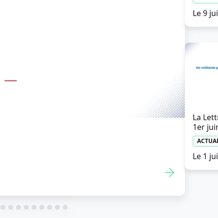
Le 9 ju
La Lett
1er jui
decins : l’Ordre et l’URPS
ACTUA
pour votre compte
Le 1 ju