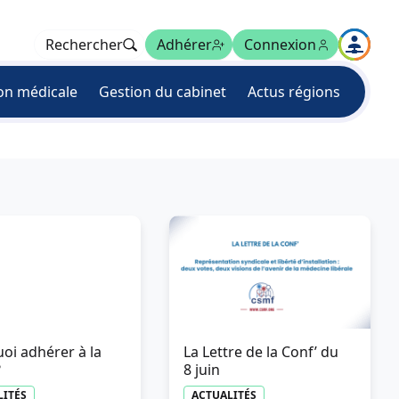
Rechercher
Adhérer
Connexion
on médicale
Gestion du cabinet
Actus régions
oi adhérer à la
La Lettre de la Conf’ du
?
8 juin
LITÉS
ACTUALITÉS