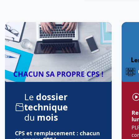
Le
dossier
technique
Re
du
mois
lu
PLF
CPS et remplacement : chacun
co