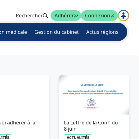
Rechercher
Adhérer
Connexion
on médicale
Gestion du cabinet
Actus régions
oi adhérer à la
La Lettre de la Conf’ du
?
8 juin
LITÉS
ACTUALITÉS