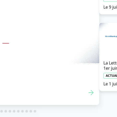
Le 9 ju
La Lett
1er jui
decins : l’Ordre et l’URPS
ACTUA
pour votre compte
Le 1 ju