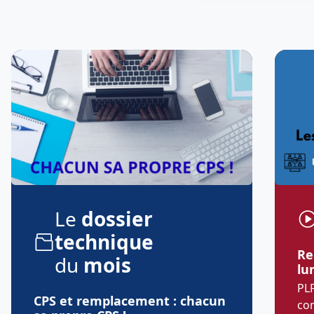
Le
dossier
technique
Re
du
mois
lu
PLF
CPS et remplacement : chacun
co